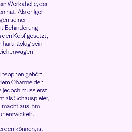
ein Workaholic, der
 hat. Als er Igor
egen seiner
mit Behinderung
in den Kopf gesetzt,
r hartnäckig sein.
 Leichenwagen
hilosophen gehört
endem Charme den
s jedoch muss erst
t als Schauspieler,
 macht aus ihm
r entwickelt.
rden können, ist