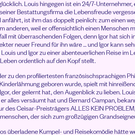
lücklich. Louis hingegen ist ein 24/7-Unternehmer, 
n seiner Bestattungsfirma die Lebensfreude vergessen
 anfährt, ist ihm das doppelt peinlich: zum einen w
 anderen, weil er offensichtlich einen Menschen 
nfall mit überraschenden Folgen, denn Igor hat sich 
ekter neuer Freund für ihn wäre … und Igor kann seh
Louis und Igor zu einer abenteuerlichen Reise im
 Leben ordentlich auf den Kopf stellt.
 der zu den profiliertesten französischsprachigen P
r Kinderlähmung geboren wurde, spielt mit hinreiß
r, der gelernt hat, den Augenblick zu lieben. Loui
 er alles versäumt hat und Bernard Campan, bekann
ur des Ceìsar-Preisträgers ALLES KEIN PROBLEM,
tmenschen, der sich zum großzügigen Grandseigneu
hos überladene Kumpel- und Reisekomödie hätte we