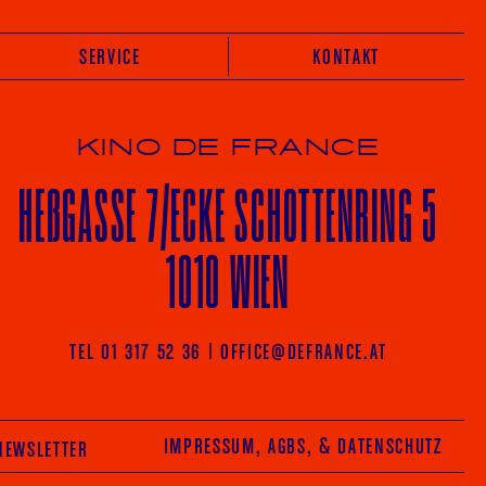
SERVICE
KONTAKT
KINO DE FRANCE
HE
ß
GASSE 7
/ECKE
SCHOTTENRING 5
1010 WIEN
Vot
TEL 01 317 52 36
|
OFFICE@DEFRANCE.AT
AGRAM
FACEBOOK
IMPRESSUM, AGBS
, & DATENSCHUTZ
NEWSLETTER