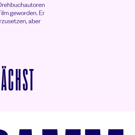
d Drehbuchautoren
Film geworden. Er
rzusetzen, aber
VON GLÜCK AUF EI
NÄCHST