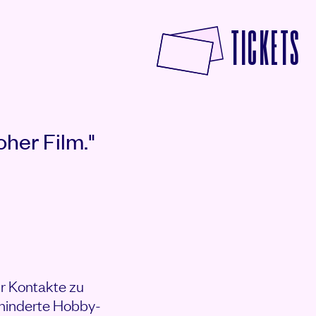
F
TICKETS
oher Film."
hr Kontakte zu
ehinderte Hobby-