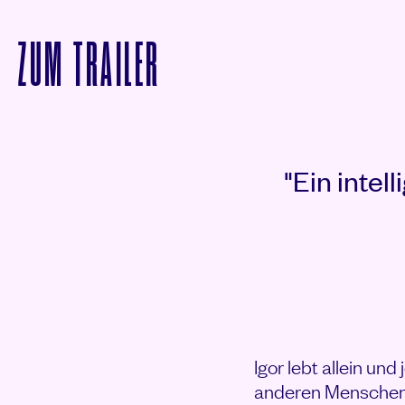
VON GLÜCK AUF EINE
ZUM
TRAILER
Rezensionen
"Ein intel
Igor lebt allein un
anderen Menschen 