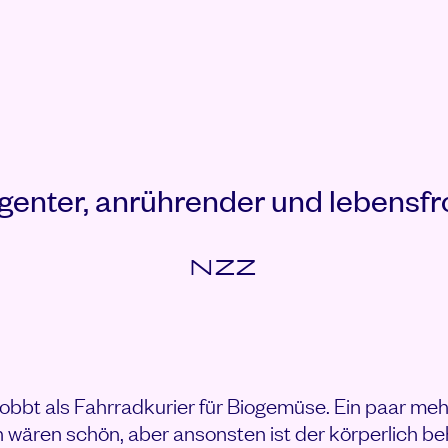
R SKALA VON 1 BIS 10 ANSEHEN
ligenter, anrührender und lebensfr
NZZ
d jobbt als Fahrradkurier für Biogemüse. Ein paar me
wären schön, aber ansonsten ist der körperlich b