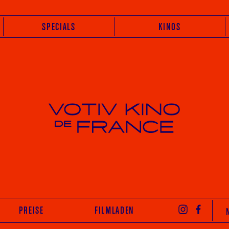
SPECIALS
KINOS
Votiv Kino und Kino De France in Wien
INST
PREISE
FILMLADEN