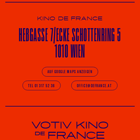
KINO DE FRANCE
HE
ß
GASSE 7
/ECKE
SCHOTTENRING 5
1010 WIEN
AUF GOOGLE MAPS ANZEIGEN
TEL 01 317 52 36
OFFICE@DEFRANCE.AT
Votiv Kino und Kino De France in Wien