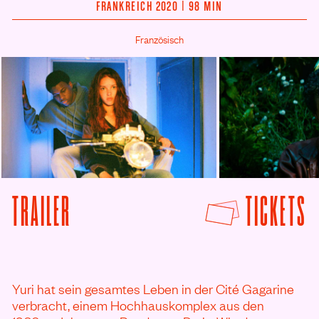
FRANKREICH 2020 | 98 MIN
Französisch
F
TRAILER
TICKETS
VON GAGARINE ANSEHEN
Yuri hat sein gesamtes Leben in der Cité Gagarine
verbracht, einem Hochhauskomplex aus den