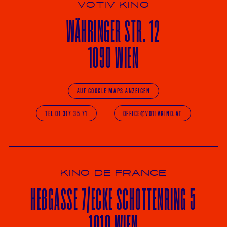
VOTIV KINO
WÄHRINGER
STR. 12
1090 WIEN
AUF GOOGLE MAPS ANZEIGEN
TEL 01 317 35 71
OFFICE@VOTIVKINO.AT
KINO DE FRANCE
HE
ß
GASSE 7
/ECKE
SCHOTTENRING 5
1010 WIEN