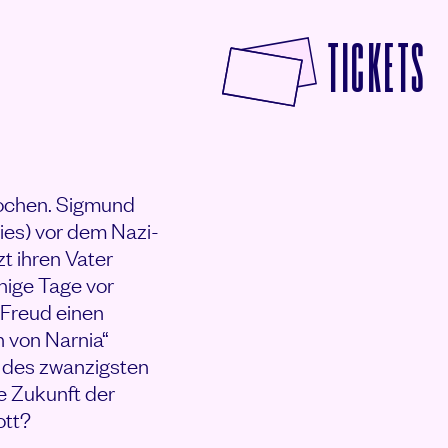
F
TICKETS
rochen. Sigmund
ries) vor dem Nazi-
t ihren Vater
nige Tage vor
 Freud einen
n von Narnia“
r des zwanzigsten
e Zukunft der
ott?