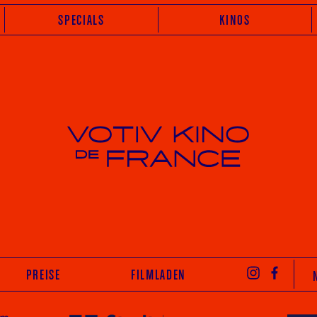
SPECIALS
KINOS
Votiv Kino und Kino De France in Wien
INST
PREISE
FILMLADEN