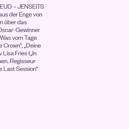
 FREUD – JENSEITS
aus der Enge von
n über das
e Oscar-Gewinner
 „Was vom Tage
he Crown“, „Deine
Lisa Fries („In
nnen. Regisseur
s Last Session“
VON FREUD – JENSEITS 
S