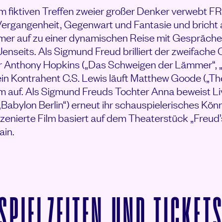
em fiktiven Treffen zweier großer Denker verwebt
angenheit, Gegenwart und Fantasie und bricht 
mer auf zu einer dynamischen Reise mit Gespräche
Jenseits. Als Sigmund Freud brilliert der zweifach
r Anthony Hopkins („Das Schweigen der Lämmer“,
 sein Kontrahent C.S. Lewis läuft Matthew Goode („T
m auf. Als Sigmund Freuds Tochter Anna beweist Liv 
 „Babylon Berlin“) erneut ihr schauspielerisches Kö
enierte Film basiert auf dem Theaterstück „Freud’
ain.
SPIELZEITEN UND TICKET