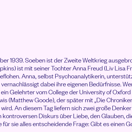
TS DES GLAUBENS ANSEHEN
ber 1939. Soeben ist der Zweite Weltkrieg ausgeb
kins) ist mit seiner Tochter Anna Freud (Liv Lisa F
flohen. Anna, selbst Psychoanalytikerin, unterstütz
vernachlässigt dabei ihre eigenen Bedürfnisse. We
 ein Gelehrter vom College der University of Oxford
wis (Matthew Goode), der später mit „Die Chronike
wird. An diesem Tag liefern sich zwei große Denke
 kontroversen Diskurs über Liebe, den Glauben, di
 für sie alles entscheidende Frage: Gibt es einen G