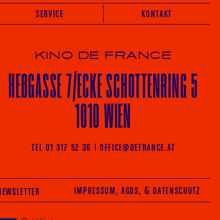
SERVICE
KONTAKT
KINO DE FRANCE
HE
ß
GASSE 7
/ECKE
SCHOTTENRING 5
1010 WIEN
Vot
TEL 01 317 52 36
|
OFFICE@DEFRANCE.AT
AGRAM
FACEBOOK
IMPRESSUM, AGBS
, & DATENSCHUTZ
NEWSLETTER