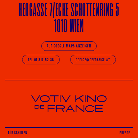
HE
ß
GASSE 7
/ECKE
SCHOTTENRING 5
1010 WIEN
AUF GOOGLE MAPS ANZEIGEN
TEL 01 317 52 36
OFFICE@DEFRANCE.AT
Votiv Kino und Kino De France in Wien
FÜR SCHULEN
PRESSE