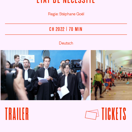
Regie: Stéphane Goël
CH 2022 | 70 MIN
Deutsch
F
TRAILER
TICKETS
VON ÉTAT DE NÉCESSITÉ ANSEHEN