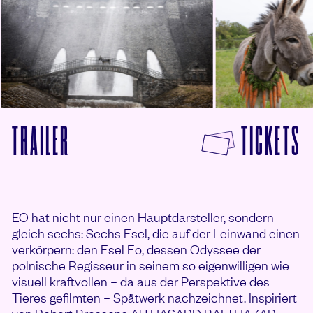
F
TRAILER
TICKETS
VON EO ANSEHEN
EO hat nicht nur einen Hauptdarsteller, sondern
gleich sechs: Sechs Esel, die auf der Leinwand einen
verkörpern: den Esel Eo, dessen Odyssee der
polnische Regisseur in seinem so eigenwilligen wie
visuell kraftvollen – da aus der Perspektive des
Tieres gefilmten – Spätwerk nachzeichnet. Inspiriert