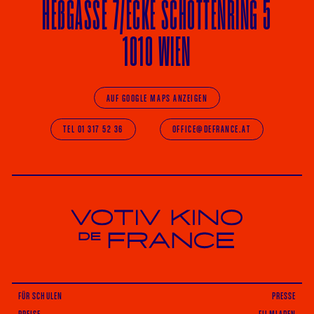
HE
ß
GASSE 7
/ECKE
SCHOTTENRING 5
1010 WIEN
AUF GOOGLE MAPS ANZEIGEN
TEL 01 317 52 36
OFFICE@DEFRANCE.AT
Votiv Kino und Kino De France in Wien
FÜR SCHULEN
PRESSE
PREISE
FILMLADEN