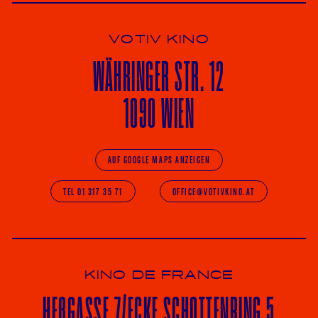
VOTIV KINO
WÄHRINGER
STR. 12
1090 WIEN
AUF GOOGLE MAPS ANZEIGEN
TEL 01 317 35 71
OFFICE@VOTIVKINO.AT
KINO DE FRANCE
HE
ß
GASSE 7
/ECKE
SCHOTTENRING 5