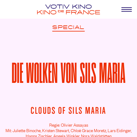
SPECIAL
DIE WOLKEN VON SILS MARIA
CLOUDS OF SILS MARIA
Regie: Olivier Assayas
Mit: Juliette Binoche,
Kristen Stewart,
Chloë Grace Moretz,
Lars Eidinger,
Hanns Zischler,
Angela Winkler,
Nora Waldstätten