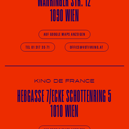
WÄHRINGER
STR. 12
1090 WIEN
AUF GOOGLE MAPS ANZEIGEN
TEL 01 317 35 71
OFFICE@VOTIVKINO.AT
KINO DE FRANCE
HE
ß
GASSE 7
/ECKE
SCHOTTENRING 5
1010 WIEN