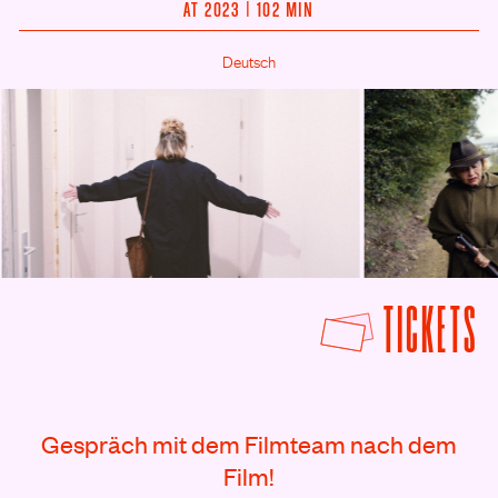
AT 2023 | 102 MIN
Deutsch
© Sebastian Brauneis
© Sebastian Brauneis
F
TICKETS
Rezensionen
Gespräch mit dem Filmteam nach dem
Film!