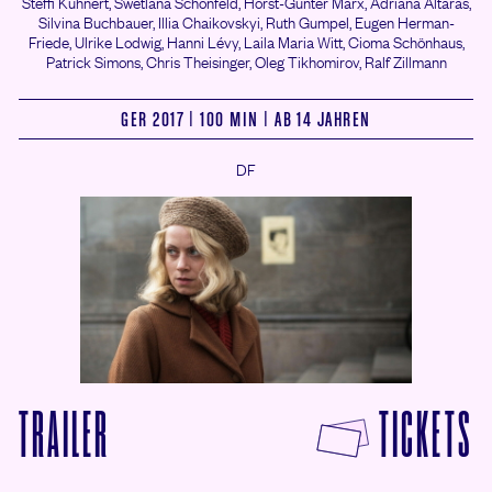
Steffi Kühnert,
Swetlana Schönfeld,
Horst-Günter Marx,
Adriana Altaras,
Silvina Buchbauer,
Illia Chaikovskyi,
Ruth Gumpel,
Eugen Herman-
Friede,
Ulrike Lodwig,
Hanni Lévy,
Laila Maria Witt,
Cioma Schönhaus,
Patrick Simons,
Chris Theisinger,
Oleg Tikhomirov,
Ralf Zillmann
GER 2017 | 100 MIN | AB 14 JAHREN
DF
F
TRAILER
TICKETS