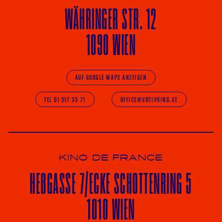
WÄHRINGER
STR. 12
1090 WIEN
AUF GOOGLE MAPS ANZEIGEN
TEL 01 317 35 71
OFFICE@VOTIVKINO.AT
KINO DE FRANCE
HE
ß
GASSE 7
/ECKE
SCHOTTENRING 5
1010 WIEN