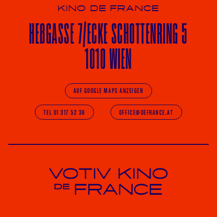
KINO DE FRANCE
HE
ß
GASSE 7
/ECKE
SCHOTTENRING 5
1010 WIEN
AUF GOOGLE MAPS ANZEIGEN
TEL 01 317 52 36
OFFICE@DEFRANCE.AT
Votiv Kino und Kino De France in Wien