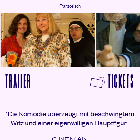
Französisch
F
TRAILER
TICKETS
VON DIE PERFEKTE EHEFRAU ANSEHEN
Rezensionen
"Die Komödie überzeugt mit beschwingtem
Witz und einer eigenwilligen Hauptfigur."
CINEMAN