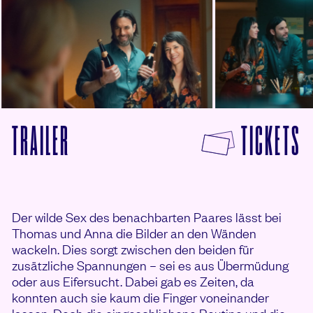
F
TRAILER
TICKETS
VON DIE NACHBARN VON OBEN ANSEHEN
Der wilde Sex des benachbarten Paares lässt bei
Thomas und Anna die Bilder an den Wänden
wackeln. Dies sorgt zwischen den beiden für
zusätzliche Spannungen – sei es aus Übermüdung
oder aus Eifersucht. Dabei gab es Zeiten, da
konnten auch sie kaum die Finger voneinander