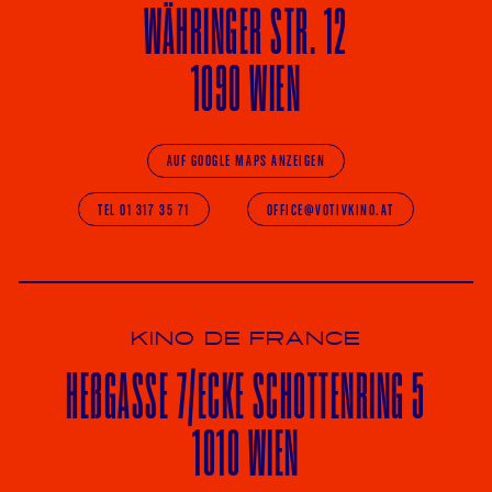
WÄHRINGER
STR. 12
1090 WIEN
AUF GOOGLE MAPS ANZEIGEN
TEL 01 317 35 71
OFFICE@VOTIVKINO.AT
KINO DE FRANCE
HE
ß
GASSE 7
/ECKE
SCHOTTENRING 5
1010 WIEN