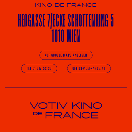
KINO DE FRANCE
HE
ß
GASSE 7
/ECKE
SCHOTTENRING 5
1010 WIEN
AUF GOOGLE MAPS ANZEIGEN
TEL 01 317 52 36
OFFICE@DEFRANCE.AT
Votiv Kino und Kino De France in Wien