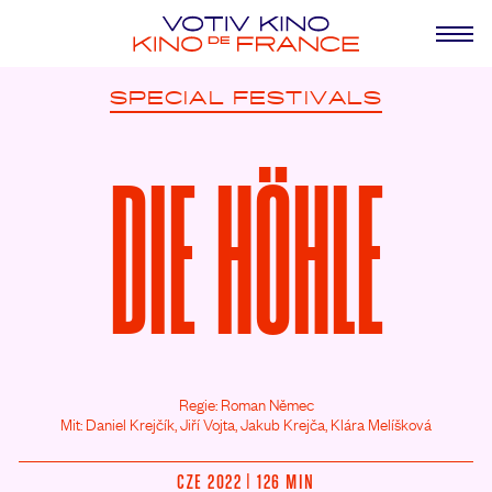
SPECIAL
FESTIVALS
DIE HÖHLE
Regie: Roman Němec
Mit: Daniel Krejčík,
Jiří Vojta,
Jakub Krejča,
Klára Melíšková
CZE 2022 | 126 MIN