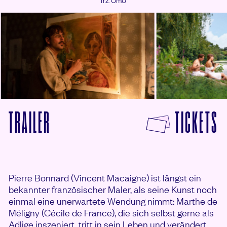
© Panda Lichtspiele
© Panda Lichtspiele
F
TRAILER
TICKETS
VON DIE BONNARDS – MALEN UND LIEBE
Pierre Bonnard (Vincent Macaigne) ist längst ein
bekannter französischer Maler, als seine Kunst noch
einmal eine unerwartete Wendung nimmt: Marthe de
Méligny (Cécile de France), die sich selbst gerne als
Adlige inszeniert, tritt in sein Leben und verändert