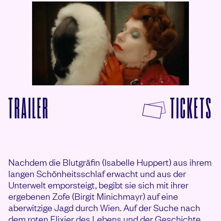
© Filmladen Filmverleih
F
TRAILER
TICKETS
VON DIE BLUTGRÄFIN ANSEHEN
Nachdem die Blutgräfin (Isabelle Huppert) aus ihrem
langen Schönheitsschlaf erwacht und aus der
Unterwelt emporsteigt, begibt sie sich mit ihrer
ergebenen Zofe (Birgit Minichmayr) auf eine
aberwitzige Jagd durch Wien. Auf der Suche nach
dem roten Elixier des Lebens und der Geschichte