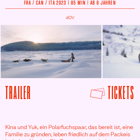
FRA /
CAN /
ITA 2023 | 85 MIN | AB 6 JAHREN
dOV
© Valdés, polyband Medien GmbH
© Valdés, polyband Me
F
TRAILER
TICKETS
VON DIE ABENTEUER VON KINA & YUK AN
Kina und Yuk, ein Polarfuchspaar, das bereit ist, eine
Familie zu gründen, leben friedlich auf dem Packeis