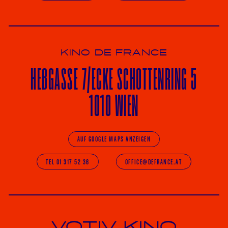
KINO DE FRANCE
HE
ß
GASSE 7
/ECKE
SCHOTTENRING 5
1010 WIEN
AUF GOOGLE MAPS ANZEIGEN
TEL 01 317 52 36
OFFICE@DEFRANCE.AT
Votiv Kino und Kino De France in Wien