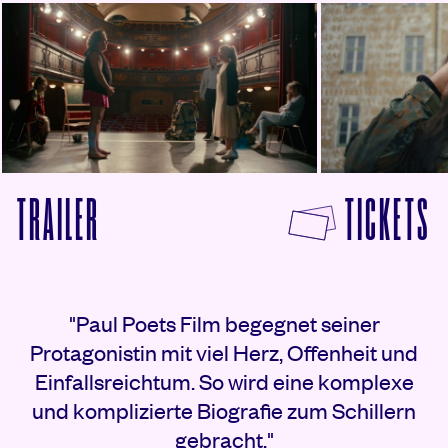
© Pandafilm
© Pandafilm
F
TRAILER
TICKETS
VON DER SOLDAT MONIKA ANSEHEN
Rezensionen
"Paul Poets Film begegnet seiner
Protagonistin mit viel Herz, Offenheit und
Einfallsreichtum. So wird eine komplexe
und komplizierte Biografie zum Schillern
gebracht."