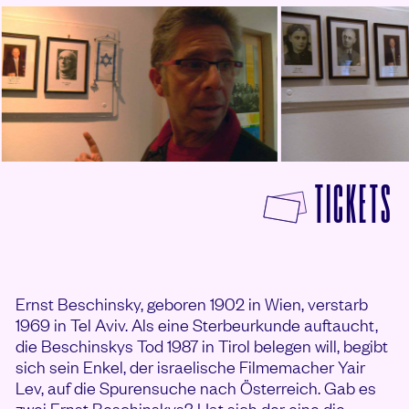
F
TICKETS
Ernst Beschinsky, geboren 1902 in Wien, verstarb
1969 in Tel Aviv. Als eine Sterbeurkunde auftaucht,
die Beschinskys Tod 1987 in Tirol belegen will, begibt
sich sein Enkel, der israelische Filmemacher Yair
Lev, auf die Spurensuche nach Österreich. Gab es
zwei Ernst Beschinskys? Hat sich der eine die