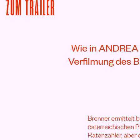
VON DER KNOCHENMA
ZUM
TRAILER
Rezensionen
Wie in ANDREA 
Verfilmung des B
Brenner ermittelt 
österreichischen P
Ratenzahler, aber 