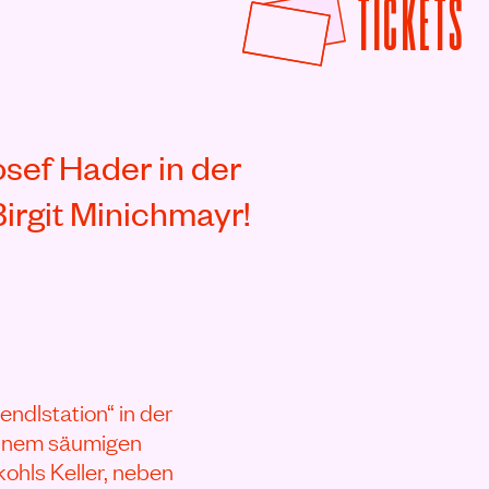
F
TICKETS
ef Hader in der
irgit Minichmayr!
ndlstation“ in der
 einem säumigen
ohls Keller, neben