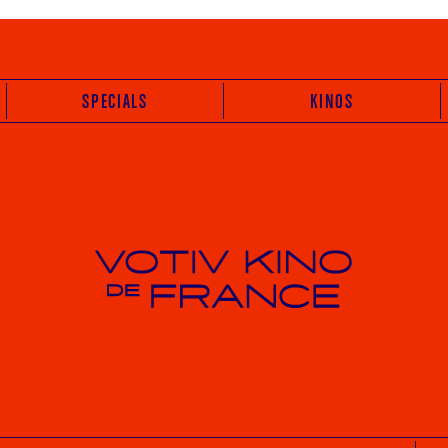
SPECIALS
KINOS
Votiv Kino und Kino De France in Wien