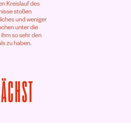
n Kreislauf des
nisse stoßen
liches und weniger
chen unter die
 ihm so sehr den
ls zu haben.
VON DER KNOCHE
NÄCHST