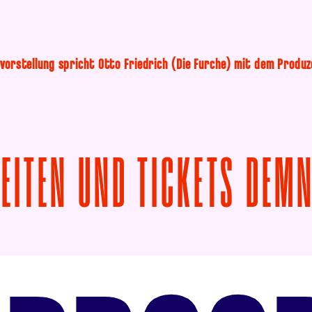
mvorstellung spricht Otto Friedrich (Die Furche) mit dem Produz
ZEITEN UND TICKETS DEM