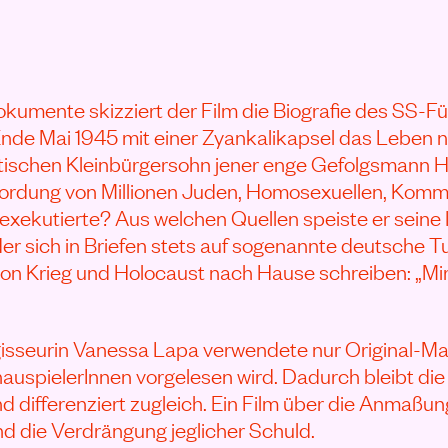
kumente skizziert der Film die Biografie des SS-Fü
Ende Mai 1945 mit einer Zyankalikapsel das Leben
tischen Kleinbürgersohn jener enge Gefolgsmann Hit
ordung von Millionen Juden, Homosexuellen, Kommu
xekutierte? Aus welchen Quellen speiste er seine 
er sich in Briefen stets auf sogenannte deutsche T
on Krieg und Holocaust nach Hause schreiben: „Mir 
gisseurin Vanessa Lapa verwendete nur Original-Mat
uspielerInnen vorgelesen wird. Dadurch bleibt die
d differenziert zugleich. Ein Film über die Anmaßu
 die Verdrängung jeglicher Schuld.