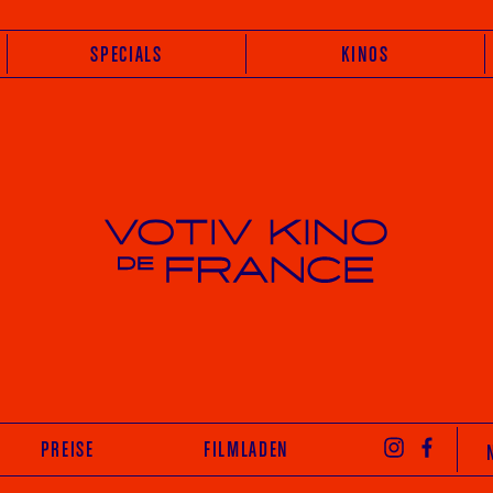
SPECIALS
KINOS
Votiv Kino und Kino De France in Wien
INST
PREISE
FILMLADEN