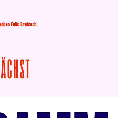
enten Felix Breisach.
VON DER ANSTÄND
NÄCHST