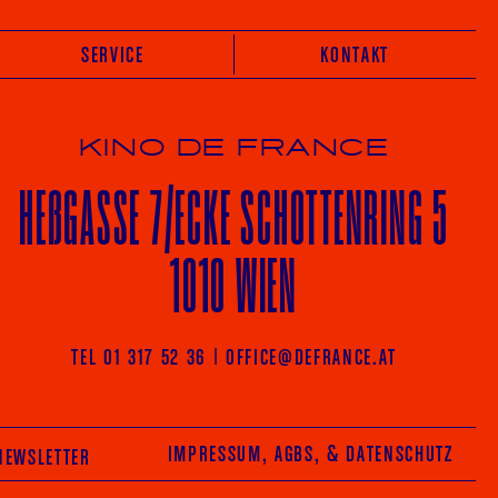
SERVICE
KONTAKT
KINO DE FRANCE
HE
ß
GASSE 7
/ECKE
SCHOTTENRING 5
1010 WIEN
Vot
TEL 01 317 52 36
|
OFFICE@DEFRANCE.AT
AGRAM
FACEBOOK
IMPRESSUM, AGBS
, & DATENSCHUTZ
NEWSLETTER