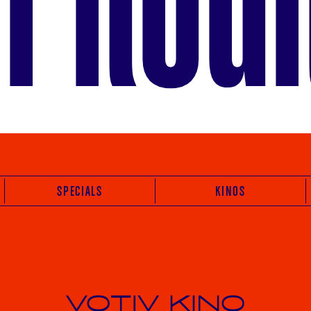
SPECIALS
KINOS
Votiv Kino und Kino De France in Wien