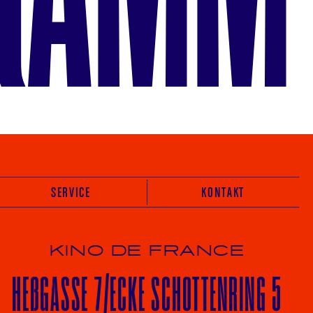
SERVICE
KONTAKT
KINO DE FRANCE
HE
ß
GASSE 7
/ECKE
SCHOTTENRING 5