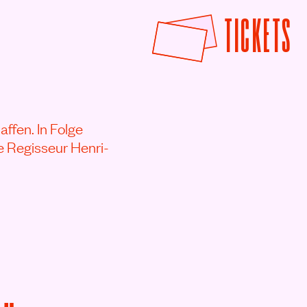
F
TICKETS
ffen. In Folge
e Regisseur Henri-