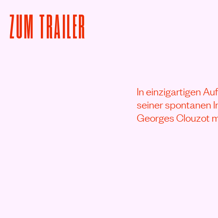
VON DAS WUNDER PI
ZUM
TRAILER
In einzigartigen Au
seiner spontanen I
Georges Clouzot m