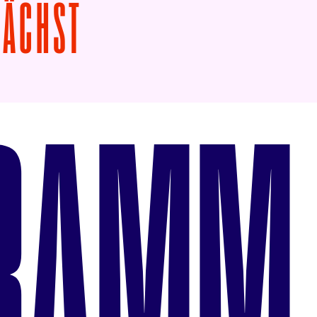
VON DAS WUNDER 
NÄCHST
RAMM