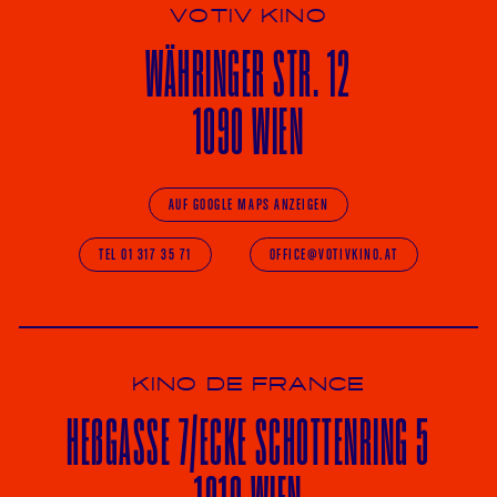
VOTIV KINO
WÄHRINGER
STR. 12
1090 WIEN
AUF GOOGLE MAPS ANZEIGEN
TEL 01 317 35 71
OFFICE@VOTIVKINO.AT
KINO DE FRANCE
HE
ß
GASSE 7
/ECKE
SCHOTTENRING 5