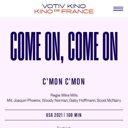
COME ON, COME ON
C'MON C'MON
Regie: Mike Mills
Mit: Joaquin Phoenix,
Woody Norman,
Gaby Hoffmann,
Scoot McNairy
USA 2021 | 108 MIN
Englisch