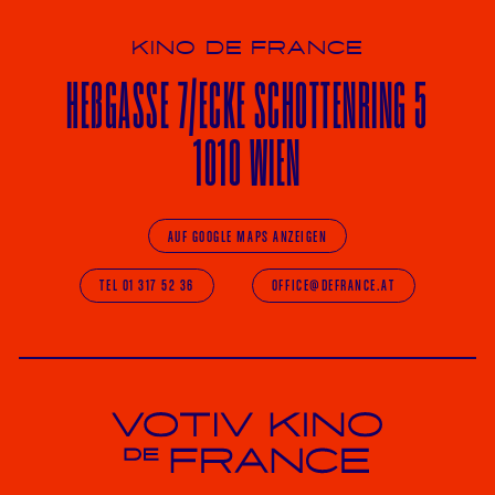
KINO DE FRANCE
HE
ß
GASSE 7
/ECKE
SCHOTTENRING 5
1010 WIEN
AUF GOOGLE MAPS ANZEIGEN
TEL 01 317 52 36
OFFICE@DEFRANCE.AT
Votiv Kino und Kino De France in Wien