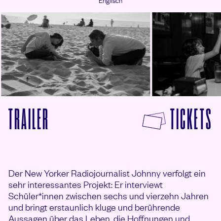
Woody Norman, Joaquin Phoenix (L-R)
Woody Norman, Joaquin Phoe
F
TRAILER
TICKETS
VON COME ON, COME ON ANSEHEN
Der New Yorker Radiojournalist Johnny verfolgt ein
sehr interessantes Projekt: Er interviewt
Schüler*innen zwischen sechs und vierzehn Jahren
und bringt erstaunlich kluge und berührende
Aussagen über das Leben, die Hoffnungen und