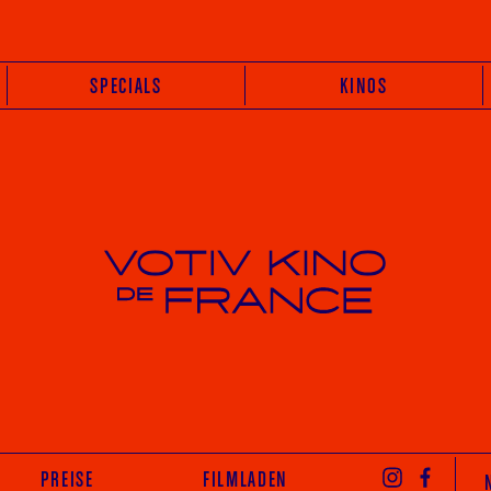
SPECIALS
KINOS
Votiv Kino und Kino De France in Wien
INST
PREISE
FILMLADEN