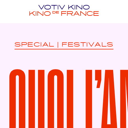
SPECIAL
|
FESTIVALS
T QUOI L’