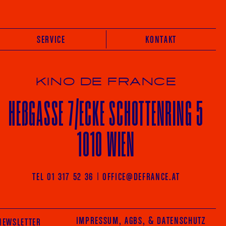
SERVICE
KONTAKT
KINO DE FRANCE
HE
ß
GASSE 7
/ECKE
SCHOTTENRING 5
1010 WIEN
Vot
TEL 01 317 52 36
|
OFFICE@DEFRANCE.AT
AGRAM
FACEBOOK
IMPRESSUM, AGBS
, & DATENSCHUTZ
NEWSLETTER