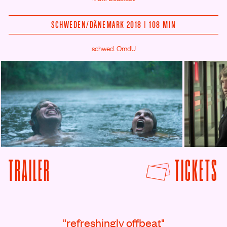
SCHWEDEN/
DÄNEMARK 2018 | 108 MIN
schwed. OmdU
F
TRAILER
TICKETS
VON BORDER ANSEHEN
Rezensionen
"refreshingly offbeat"