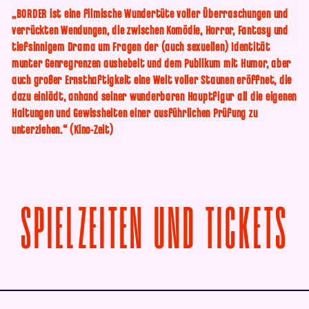
„BORDER ist eine filmische Wundertüte voller Überraschungen und
verrückten Wendungen, die zwischen Komödie, Horror, Fantasy und
tiefsinnigem Drama um Fragen der (auch sexuellen) Identität
munter Genregrenzen aushebelt und dem Publikum mit Humor, aber
auch großer Ernsthaftigkeit eine Welt voller Staunen eröffnet, die
dazu einlädt, anhand seiner wunderbaren Hauptfigur all die eigenen
Haltungen und Gewissheiten einer ausführlichen Prüfung zu
unterziehen.“ (Kino-Zeit)
V
SPIELZEITEN UND TICKETS