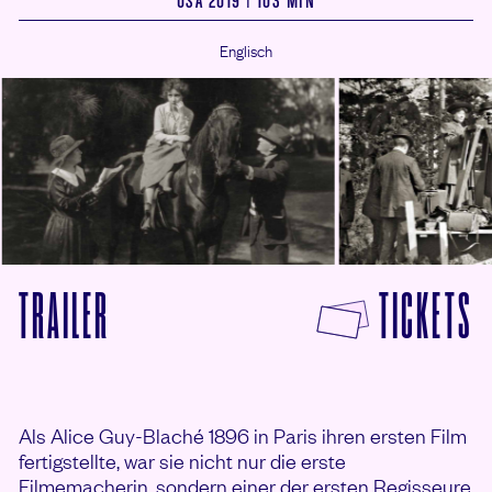
USA 2019 | 103 MIN
Englisch
F
TRAILER
TICKETS
VON BE NATURAL – SEI DU SELBST ANSE
Als Alice Guy-Blaché 1896 in Paris ihren ersten Film
fertigstellte, war sie nicht nur die erste
Filmemacherin, sondern einer der ersten Regisseure