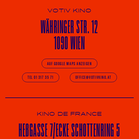
VOTIV KINO
WÄHRINGER
STR. 12
1090 WIEN
AUF GOOGLE MAPS ANZEIGEN
TEL 01 317 35 71
OFFICE@VOTIVKINO.AT
KINO DE FRANCE
HE
ß
GASSE 7
/ECKE
SCHOTTENRING 5