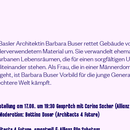
 ANSEHEN
Basler Architektin Barbara Buser rettet Gebäude v
ederverwendetem Material um. Sie verwandelt ehema
 urbanen Lebensräumen, die für einen sorgfältigen
einander stehen. Als Frau, die in einer Männerdom
eht, ist Barbara Buser Vorbild für die junge Generat
echtere Welt kämpft.
stellung am 17.06. um 19:30 Gespräch mit Carina Sacher (Allianz
Moderation: Bettina Doser (Architects 4 Future)
itects 4 Future
,
smartvoll
&
Allianz für Substanz
.