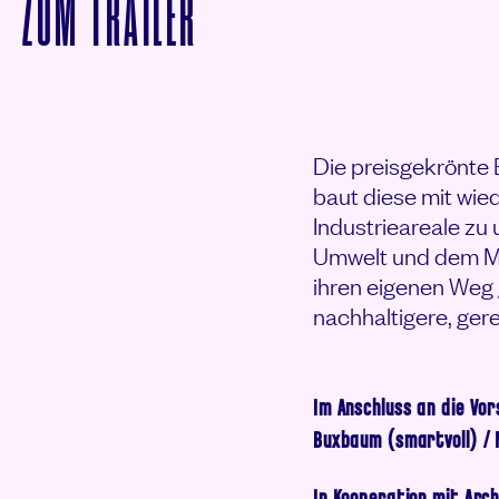
VON BARBARA BUSER
ZUM
TRAILER
Die preisgekrönte 
baut diese mit wi
Industrieareale zu
Umwelt und dem Mit
ihren eigenen Weg g
nachhaltigere, ger
Im Anschluss an die Vor
Buxbaum (smartvoll) / 
In Kooperation mit
Arch