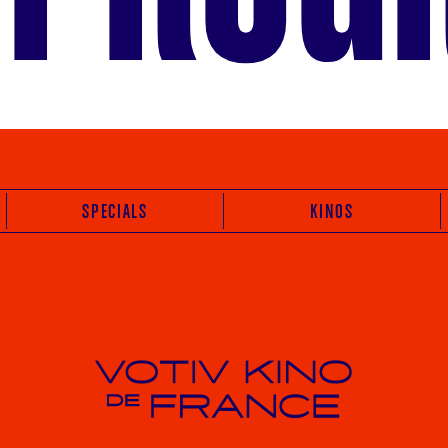
SPECIALS
KINOS
Votiv Kino und Kino De France in Wien