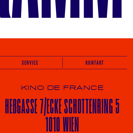
SERVICE
KONTAKT
KINO DE FRANCE
HE
ß
GASSE 7
/ECKE
SCHOTTENRING 5
1010 WIEN
Vot