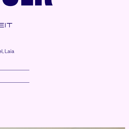
EIT
el,
Laia