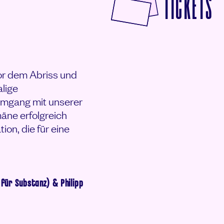
F
TICKETS
or dem Abriss und
lige
 Umgang mit unserer
äne erfolgreich
ion, die für eine
 für Substanz) & Philipp