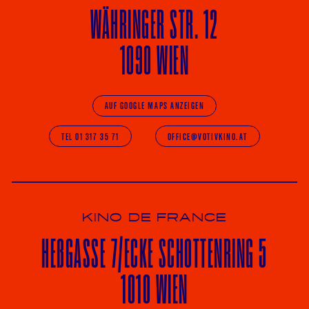
WÄHRINGER
STR. 12
1090 WIEN
AUF GOOGLE MAPS ANZEIGEN
TEL 01 317 35 71
OFFICE@VOTIVKINO.AT
KINO DE FRANCE
HE
ß
GASSE 7
/ECKE
SCHOTTENRING 5
1010 WIEN