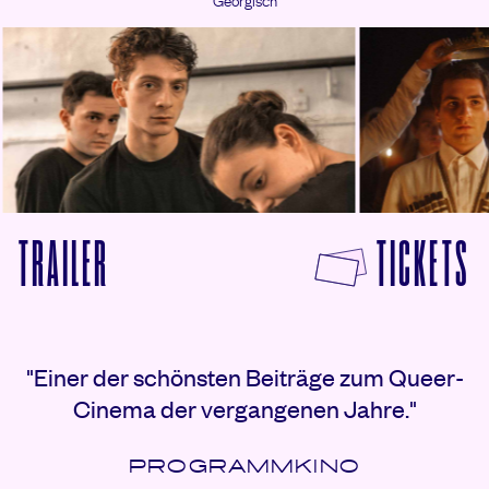
F
TRAILER
TICKETS
VON ALS WIR TANZTEN ANSEHEN
Rezensionen
"Einer der schönsten Beiträge zum Queer-
Cinema der vergangenen Jahre."
PROGRAMMKINO