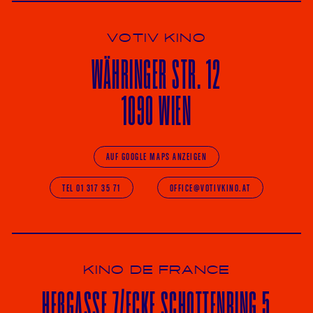
VOTIV KINO
WÄHRINGER
STR. 12
1090 WIEN
AUF GOOGLE MAPS ANZEIGEN
TEL 01 317 35 71
OFFICE@VOTIVKINO.AT
KINO DE FRANCE
HE
ß
GASSE 7
/ECKE
SCHOTTENRING 5