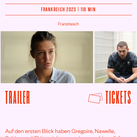
FRANKREICH 2023 | 118 MIN
Französisch
© Studiocanal
© Arthaus Filme
F
TRAILER
TICKETS
VON ALL EURE GESICHTER ANSEHEN
Auf den ersten Blick haben Gregoire, Nawelle,