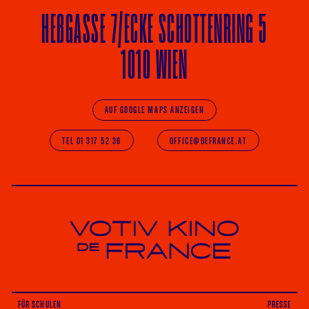
HE
ß
GASSE 7
/ECKE
SCHOTTENRING 5
1010 WIEN
AUF GOOGLE MAPS ANZEIGEN
TEL 01 317 52 36
OFFICE@DEFRANCE.AT
Votiv Kino und Kino De France in Wien
FÜR SCHULEN
PRESSE