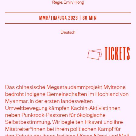
Regie: Emily Hong
MMR/
THA/
USA 2023 | 86 MIN
Deutsch
F
TICKETS
Das chinesische Megastaudammprojekt Myitsone
bedroht indigene Gemeinschaften im Hochland von
Myanmar. In der ersten landesweiten
Umweltbewegung kämpfen Kachin-Aktivistinnen
neben Punkrock-Pastoren für ökologische
Selbstbestimmung. Wir begleiten Hkawni und ihre
Mitstreiter*innen bei ihrem politischen Kampf für
den Schutz der ihnen heiligen Flüsse N’mai und Mali.