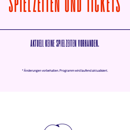
V
SPIELZEITEN UND TICKETS
AKTUELL KEINE SPIELZEITEN VORHANDEN.
* Änderungen vorbehalten.
Programm wird laufend aktualisiert.