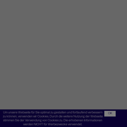
Um unsere Webseite für Sie optimal zu gestalten und fortlaufend verbessern
OK
zu können, verwenden wir Cookies. Durch die weitere Nutzung der Webseite
stimmen Sie der Verwendung von Cookies zu. Die erhobenen Informationen
werden NICHT für Werbezwecke verwendet.