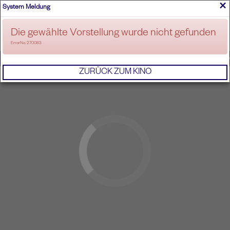
×
System Meldung
ANMELDEN
Die gewählte Vorstellung wurde nicht gefunden
ErrorNo. 270083
IMPRESSUM
AGB
DATENSCHUTZERKL
ZURÜCK ZUM KINO