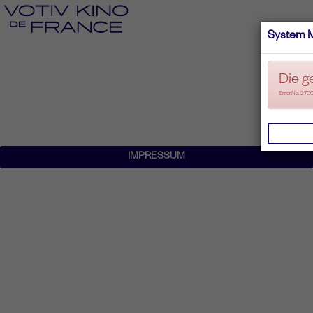
System 
Die g
ErrorNo. 270
IMPRESSUM